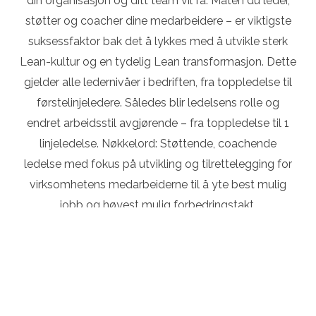
din organisasjon og ditt team vil få. Måten du leder,
støtter og coacher dine medarbeidere – er viktigste
suksessfaktor bak det å lykkes med å utvikle sterk
Lean-kultur og en tydelig Lean transformasjon. Dette
gjelder alle ledernivåer i bedriften, fra toppledelse til
førstelinjeledere. Således blir ledelsens rolle og
endret arbeidsstil avgjørende – fra toppledelse til 1
linjeledelse. Nøkkelord: Støttende, coachende
ledelse med fokus på utvikling og tilrettelegging for
virksomhetens medarbeiderne til å yte best mulig
jobb og høyest mulig forbedringstakt.
Andre nøkkelord