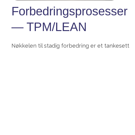
Forbedringsprosesser
— TPM/LEAN
Nøkkelen til stadig forbedring er et tankesett
der mennesket står sentralt. TPM og LEAN er
gjennomprøvde metoder som hjelper
organisasjonens medarbeidere å gjøre enkle,
konsekvente grep for å effektivisere og
forbedre sitt arbeid. Små forbedringer i hvert
ledd, hver dag, gjør store utslag på helheten.
Å involvere, engasjere og coache de ansatte
er derfor en avgjørende rolle for ledere i